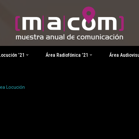
Locución ’21
Área Radiofónica ’21
Área Audiovisu
rea Locución