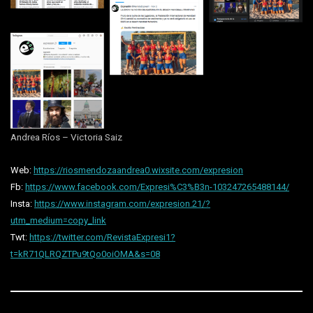
Andrea Ríos – Victoria Saiz
Web:
https://riosmendozaandrea0.wixsite.com/expresion
Fb:
https://www.facebook.com/Expresi%C3%B3n-103247265488144/
Insta:
https://www.instagram.com/expresion.21/?
utm_medium=copy_link
Twt:
https://twitter.com/RevistaExpresi1?
t=kR71QLRQZTPu9tQo0oiOMA&s=08