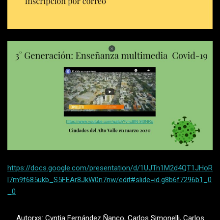
https://docs.google.com/presentation/d/1UJTn1M2d4QT1JHoR
l7m9f685ukb_S5FEAr8JkW0n7nw/edit#slide=id.g8b6f7296b1_0
_0
Autorxs: Cyntia Fernández Ñanco, Carlos Simonelli, Carlos