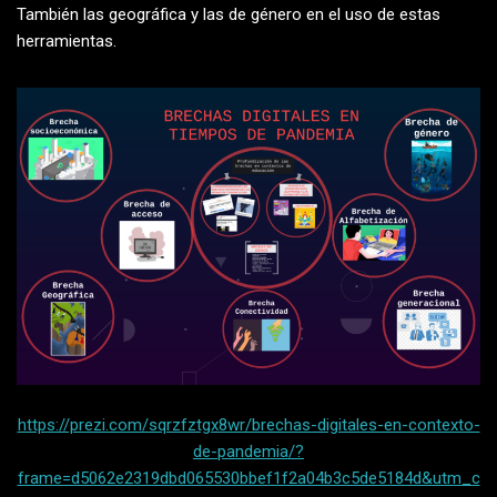
También las geográfica y las de género en el uso de estas
herramientas.
https://prezi.com/sqrzfztgx8wr/brechas-digitales-en-contexto-
de-pandemia/?
frame=d5062e2319dbd065530bbef1f2a04b3c5de5184d&utm_c